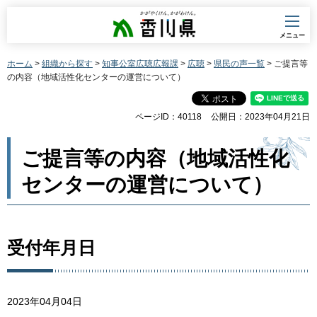
香川県
メニュー
ホーム
>
組織から探す
>
知事公室広聴広報課
>
広聴
>
県民の声一覧
> ご提言等
の内容（地域活性化センターの運営について）
ページID：40118
公開日：2023年04月21日
ご提言等の内容（地域活性化
センターの運営について）
受付年月日
2023年04月04日