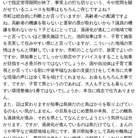
いで指定管理期間が終了、事実上の打ち切りという、今や世間を騒
がせているニュースを知事はもちろんご存じですよね？
市町は総合的に判断とか言っていますが、高齢者への配慮ですよ
ね。高齢者の機嫌を取らないと選挙の票が取れないから？議員の機
嫌を取れないから？子どもにとっては、過疎化が進むこの地域で唯
一と言っていいほど優良施設でした。池田知事は常々、子育て施策
を充実して住みやすい県にと言っていますが、こういった地域の実
情はきちんと理解していますか。市町のことなので、放置でよいの
ですか。県知事としてしっかり助言やアドバイスをすることも知事
が目指すべき香川作りではないでしょうか。国や自治体は子育て重
視とか言っている割に中途半端なお金の支援だけをして本当に大事
な現場の声には全く耳を傾けてくれません。お金ももちろん大事で
す。ですが、子育て県というのであれば、大人も子どもも暮らしや
すい環境整備が1番ではないでしょうか。本当に残念で仕方ありませ
ん。
また、話は変わりますが知事は島旅だのと島ばかりを取り上げてい
るのもいい気がしません。小豆島をはじめ豊島や本島、どこの離島
も過疎化が進み、それを県としてなんとかしようという気持ちは分
かります。ですが、過疎化が進んでいるのは島だけでなく、まんの
うや琴平など南部地域も同じです。香川県知事として高松や離島ば
かりではなく、普段日の当たらない地域への対策もしっかりと舵取