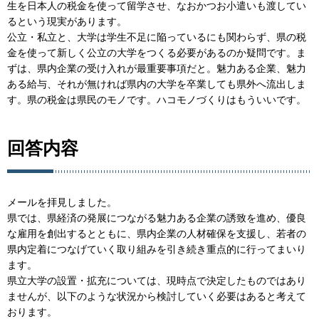
生を日本人の税金を使って留学させ、なおかつお小遣いも渡してい
るという現実があります。
公立・私立と、大学は学生不足に陥っているにも関わらず、県の税
金を使って新しく公立の大学をつくる必要があるのか疑問です。ま
ずは、県内企業の受け入れが最重要事項だと。魅力ある企業、魅力
ある給与、それが無ければ県内の大学を卒業しても県外へ流出しま
す。県の税金は県民のモノです。ハコモノづくりはもういいです。
回答内容
メールを拝見しました。
県では、県経済の発展につながる魅力ある企業の誘致を進め、優良
な雇用を創出するとともに、県内企業の人材確保を支援し、若者の
県内定着につなげていく取り組みを引き続き重点的に行ってまいり
ます。
県立大学の設置・拡充については、現時点で決定したものではあり
ませんが、以下のような状況から検討していく必要はあると考えて
おります。