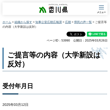
香川県
メニュー
ホーム
>
組織から探す
>
知事公室広聴広報課
>
広聴
>
県民の声一覧
> ご提言等
の内容（大学新設は反対）
ページID：53990
公開日：2025年03月26日
ご提言等の内容（大学新設は
反対）
受付年月日
2025年03月12日