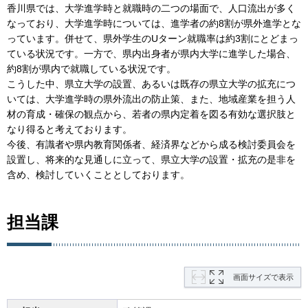
香川県では、大学進学時と就職時の二つの場面で、人口流出が多く
なっており、大学進学時については、進学者の約8割が県外進学とな
っています。併せて、県外学生のUターン就職率は約3割にとどまっ
ている状況です。一方で、県内出身者が県内大学に進学した場合、
約8割が県内で就職している状況です。
こうした中、県立大学の設置、あるいは既存の県立大学の拡充につ
いては、大学進学時の県外流出の防止策、また、地域産業を担う人
材の育成・確保の観点から、若者の県内定着を図る有効な選択肢と
なり得ると考えております。
今後、有識者や県内教育関係者、経済界などから成る検討委員会を
設置し、将来的な見通しに立って、県立大学の設置・拡充の是非を
含め、検討していくこととしております。
担当課
画面サイズで表示