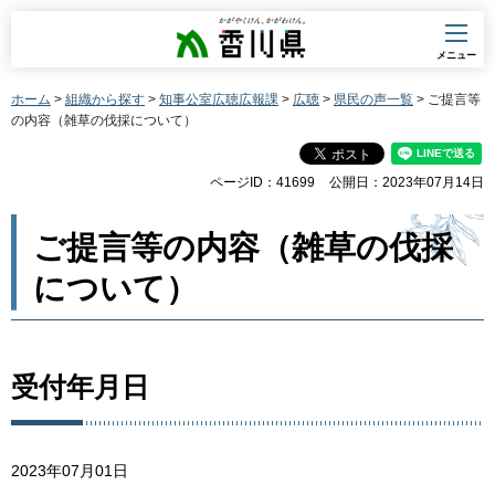
香川県
メニュー
ホーム
>
組織から探す
>
知事公室広聴広報課
>
広聴
>
県民の声一覧
> ご提言等
の内容（雑草の伐採について）
ページID：41699
公開日：2023年07月14日
ご提言等の内容（雑草の伐採
について）
受付年月日
2023年07月01日