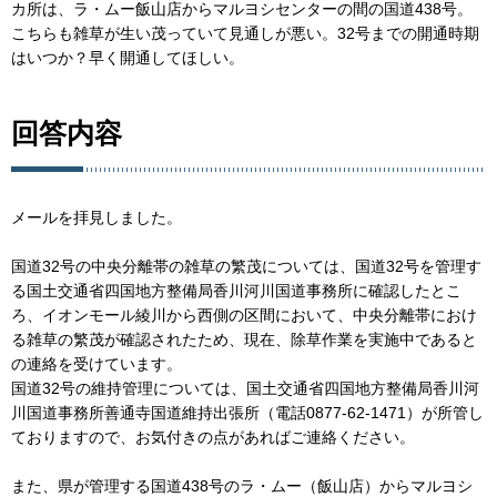
カ所は、ラ・ムー飯山店からマルヨシセンターの間の国道438号。
こちらも雑草が生い茂っていて見通しが悪い。32号までの開通時期
はいつか？早く開通してほしい。
回答内容
メールを拝見しました。
国道32号の中央分離帯の雑草の繁茂については、国道32号を管理す
る国土交通省四国地方整備局香川河川国道事務所に確認したとこ
ろ、イオンモール綾川から西側の区間において、中央分離帯におけ
る雑草の繁茂が確認されたため、現在、除草作業を実施中であると
の連絡を受けています。
国道32号の維持管理については、国土交通省四国地方整備局香川河
川国道事務所善通寺国道維持出張所（電話0877-62-1471）が所管し
ておりますので、お気付きの点があればご連絡ください。
また、県が管理する国道438号のラ・ムー（飯山店）からマルヨシ