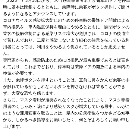
（2023年）3月18日から、○○（鉄道事業者名）が電車のドアを停車
時に基本は閉鎖するとともに、乗降時に乗客がボタン操作して開け
るようになるとアナウンスしています。
コロナウイルス感染拡大防止のための停車時の乗降ドア開放による
車内換気を、車内温度保持を理由にやめるとともに、開閉ボタンの
乗客の接触強制による感染リスク増大が危惧され、コロナの後遺症
で苦しんでおり、二度と感染しないよう細心の注意を払っている利
用者にとっては、利用をやめるよう促されているとしか思えませ
ん。
専門家からも、感染防止のためには換気が最も重要であると提言さ
れており、これまでどおり、停車時は乗降ドアの開放による車内の
換気が必要です。
また、乗降ボタンを押すということは、直前に鼻をかんだ乗客の手
が触れているかもしれないボタンを押さなければ乗ることができ
ず、大変な恐怖を感じます。
さらに、マスク着用が推奨されなくなったことにより、マスク非着
用者のくしゃみ・咳により感染リスクが増大している最中、○○がこ
のような運用変更を取ることは、県内の公衆衛生をつかさどる知事
から、しかるべき指導をお願いしたく、何とぞよろしくお願い申し
上げます。