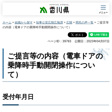
香川県
メニュー
ホーム
>
組織から探す
>
知事公室広聴広報課
>
広聴
>
県民の声一覧
> ご提言等
の内容（電車ドアの乗降時手動開閉操作について）
ページID：39783
公開日：2023年04月07日
ご提言等の内容（電車ドアの
乗降時手動開閉操作につい
て）
受付年月日