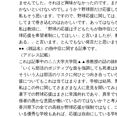
ませんでした。それほど興味がなかったのです。ま
かないといけないのでしょうか？野球部だけ応援し
私もそう思います。ですので、野球応援に関しては
してまで巻き込むのはおかしいです。あってはなら
私は教頭に、「野球の応援は子どもたちが熱中症に
球応援を希望者制にしてほしい」と言いましたが、
ある。」と言います。とんでもない発言だと思いま
●●（雑誌名）の熱中症に関する記事です。
（アドレス記載）
これは記事中の△△大学大学院▲▲准教授の話の抜
「いくら部活のポジティブな面を強調しても死者は
そういう人は部活のリスクに何ひとつ向き合ってい
援についてもこれは当てはまります。学校は結局、
私はこの件に関してさまざまな人に意見を聞いてみ
暑下での野球応援はまさに常識外れであり、異常で
係者の愚かな意図が働いているのではないか？と考
香川県下の全ての高校が野球応援が強制ではなく、
いる優秀な学校もあれば、応援は自由にしている学