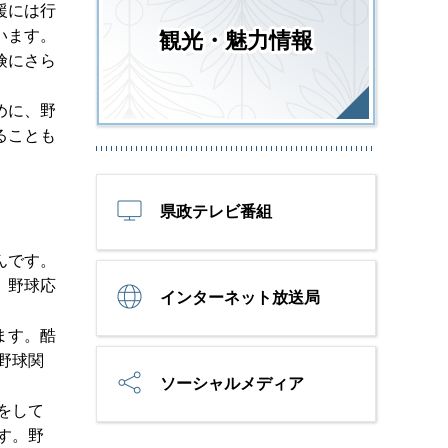
援には行
います。
観光・魅力情報
険にさら
めに、野
ることも
。
県政テレビ番組
んです。
、野球応
インターネット放送局
。
ます。酷
野球関
ソーシャルメディア
をして
す。野