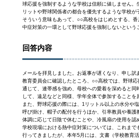
球応援を強制するような学校は信頼に値しません。
リットや野球関係者の都合を優先するような学校が
そういう意味もあって、○○高校をはじめとする、
中症対策の一環として野球応援を強制しないという
回答内容
メールを拝見しました。お返事が遅くなり、申し訳
教育委員会に確認したところ、○○高校では、野球
通じて、連帯感を強め、母校への愛着を深めると同
して、遠足などと同様、学年全体で参加することを
また、野球応援の際には、1リットル以上の水分や
呼び掛け、帽子の配付を行うほか、引率教員や養護
体調に応じて日陰で休むことや、冷風扇の使用を認
学校現場における熱中症対策については、これまで
行ってきましたが、本年5月には、文書（学校教育