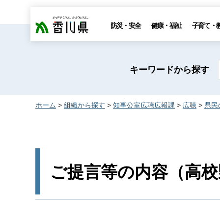
香川県
防災・安全
健康・福祉
子育て・
キーワードから探す
ホーム
>
組織から探す
>
知事公室広聴広報課
>
広聴
>
県民
ご提言等の内容（高校