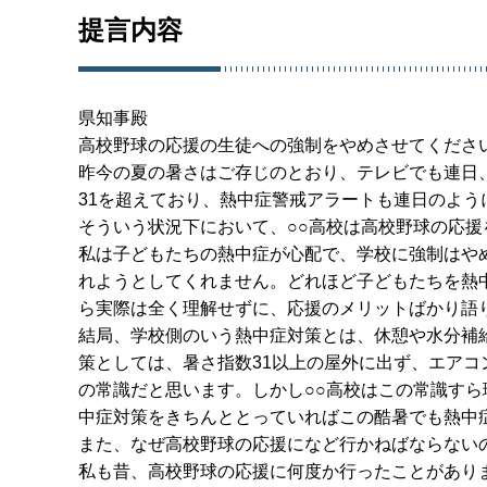
提言内容
県知事殿
高校野球の応援の生徒への強制をやめさせてくださ
昨今の夏の暑さはご存じのとおり、テレビでも連日
31を超えており、熱中症警戒アラートも連日のよ
そういう状況下において、○○高校は高校野球の応援
私は子どもたちの熱中症が心配で、学校に強制はや
れようとしてくれません。どれほど子どもたちを熱
ら実際は全く理解せずに、応援のメリットばかり語
結局、学校側のいう熱中症対策とは、休憩や水分補
策としては、暑さ指数31以上の屋外に出ず、エア
の常識だと思います。しかし○○高校はこの常識す
中症対策をきちんととっていればこの酷暑でも熱中
また、なぜ高校野球の応援になど行かねばならない
私も昔、高校野球の応援に何度か行ったことがあり