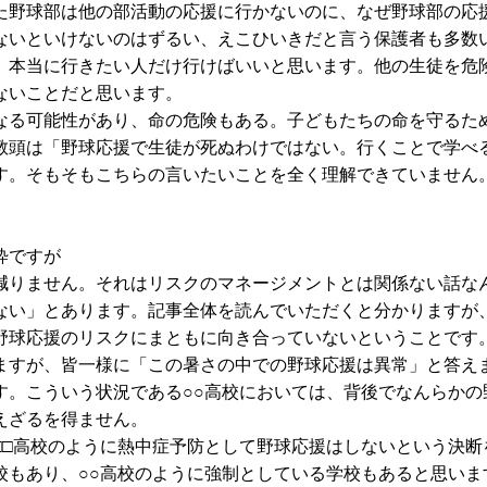
た野球部は他の部活動の応援に行かないのに、なぜ野球部の応
ないといけないのはずるい、えこひいきだと言う保護者も多数
、本当に行きたい人だけ行けばいいと思います。他の生徒を危
ないことだと思います。
なる可能性があり、命の危険もある。子どもたちの命を守るた
教頭は「野球応援で生徒が死ぬわけではない。行くことで学べ
す。そもそもこちらの言いたいことを全く理解できていません
粋ですが
減りません。それはリスクのマネージメントとは関係ない話な
ない」とあります。記事全体を読んでいただくと分かりますが
野球応援のリスクにまともに向き合っていないということです
ますが、皆一様に「この暑さの中での野球応援は異常」と答え
す。こういう状況である○○高校においては、背後でなんらかの
えざるを得ません。
□□高校のように熱中症予防として野球応援はしないという決断
校もあり、○○高校のように強制としている学校もあると思いま