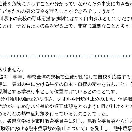
生徒を危険にさらすことが分かっていながらその事実に向き合
子どもたちの身の安全を守ることができるでしょうか？
香川県下の高校の野球応援を強制ではなく自由参加としてくださ
ことは、子どもたちの命を守る上で、非常に重要なことと考え
ありません。
応援を「学年、学校全体の規模で生徒が団結して自校を応援する
時に、集団の中における生徒の自主・自律の精神を育むこと」
原則とする学校行事として位置付けているとのことです。
塩分補給用の飴などの持参、タオルや日焼け止めの用意、体操
教諭がこまめな水分補給や適宜休憩をとるように呼び掛けると
めるなどの熱中症対策を行っているとのことでした。
も、各県立学校や市町教育委員会に対し、県教育委員会から注
活動等における熱中症事故の防止について）を発出し、熱中症