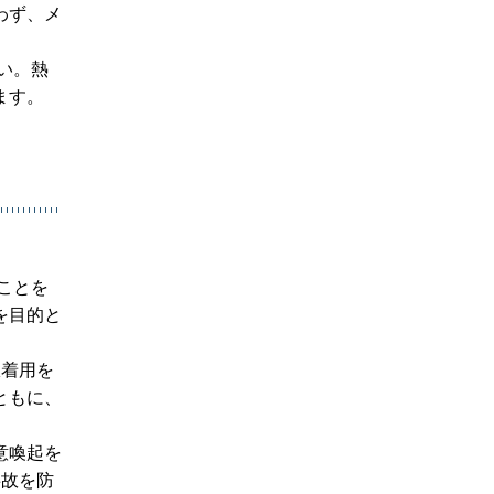
わず、メ
い。熱
ます。
ことを
を目的と
服着用を
ともに、
意喚起を
事故を防