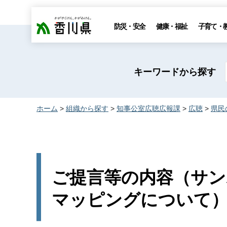
香川県
防災・安全
健康・福祉
子育て・
キーワードから探す
ホーム
>
組織から探す
>
知事公室広聴広報課
>
広聴
>
県民
ご提言等の内容（サ
マッピングについて