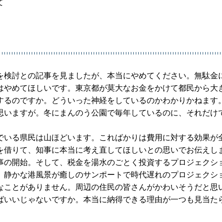
て
を検討との記事を見ましたが、本当にやめてください。無駄金
はやめてほしいです。東京都が莫大なお金をかけて都民から大
するのですか。どういった神経をしているのかわかりかねます
思いますが。冬にまんのう公園で毎年しているのに、それだけ
でいる県民は山ほどいます。こればかりは費用に対する効果が
を借りて、知事に本当に考え直してほしいとの思いでお伝えし
事の開始。そして、税金を湯水のごとく投資するプロジェクシ
。静かな港風景が癒しのサンポートで時代遅れのプロジェクシ
なことがありません。周辺の住民の皆さんがかわいそうだと思
ばいいじゃないですか。本当に納得できる理由が一つも見当た