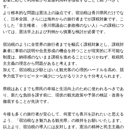
す。
より根本的な問題は憲法上の論点です。宿泊税は香川県民だけでな
く、日本全国、さらには海外からの旅行者までが課税対象です。こ
うした「非主権者」（香川県議会に参政権のない人）への課税につ
いては、憲法学上および判例から慎重な検討が必要です。
宿泊税のように全世界の旅行者までを幅広く課税対象とし、課税対
象者に事前の説明や合意形成の機会を持つことが現実的に不可能な
制度は、納得感のないまま課税を進めることになりかねず、租税民
主主義の理念から問題があると考えます。
加えて、宿泊税は少額とはいえ観光客の心理的ハードルを高め、競
争力低下やリピーター減少につながるリスクも十分考えられます。
県税はあくまでも県民の幸福と生活向上のために使われるべきであ
り、新たな負担を課す前に、現状の観光政策や予算の検証・改善を
徹底することが先決です。
今後も多くの旅行者が安心して、何度でも香川を訪れたいと思える
よう、「宿泊税なき魅力ある観光県」の維持をお願いいたします。
以上より、宿泊税の導入には反対します。憲法の精神と民主主義の