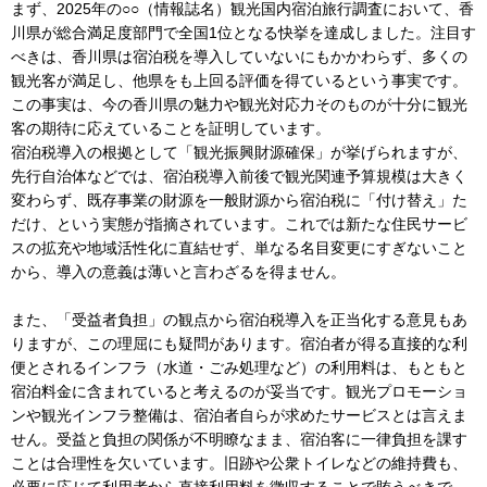
まず、2025年の○○（情報誌名）観光国内宿泊旅行調査において、香
川県が総合満足度部門で全国1位となる快挙を達成しました。注目す
べきは、香川県は宿泊税を導入していないにもかかわらず、多くの
観光客が満足し、他県をも上回る評価を得ているという事実です。
この事実は、今の香川県の魅力や観光対応力そのものが十分に観光
客の期待に応えていることを証明しています。
宿泊税導入の根拠として「観光振興財源確保」が挙げられますが、
先行自治体などでは、宿泊税導入前後で観光関連予算規模は大きく
変わらず、既存事業の財源を一般財源から宿泊税に「付け替え」た
だけ、という実態が指摘されています。これでは新たな住民サービ
スの拡充や地域活性化に直結せず、単なる名目変更にすぎないこと
から、導入の意義は薄いと言わざるを得ません。
また、「受益者負担」の観点から宿泊税導入を正当化する意見もあ
りますが、この理屈にも疑問があります。宿泊者が得る直接的な利
便とされるインフラ（水道・ごみ処理など）の利用料は、もともと
宿泊料金に含まれていると考えるのが妥当です。観光プロモーショ
ンや観光インフラ整備は、宿泊者自らが求めたサービスとは言えま
せん。受益と負担の関係が不明瞭なまま、宿泊客に一律負担を課す
ことは合理性を欠いています。旧跡や公衆トイレなどの維持費も、
必要に応じて利用者から直接利用料を徴収することで賄うべきで