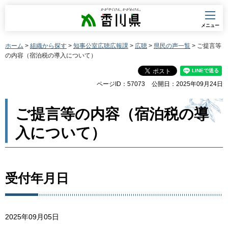
香川県
メニュー
ホーム
>
組織から探す
>
知事公室広聴広報課
>
広聴
>
県民の声一覧
> ご提言等
の内容（宿泊税の導入について）
ページID：57073
公開日：2025年09月24日
ご提言等の内容（宿泊税の導
入について）
受付年月日
2025年09月05日