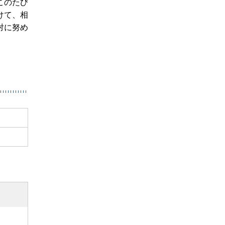
このたび
けて、相
対に努め