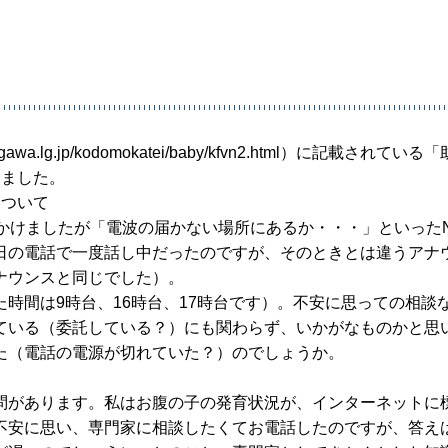
wa.lg.jp/kodomokatei/baby/kfvn2.html）に記載されてい
しました。
について
かけましたが「電波の届かない場所にあるか・・・」といったN
日の電話で一度話し中だったのですが、そのときとは違うアナ
ナウンスと同じでした）。
時間は9時台、16時台、17時台です）。不安に思っての相談
ている（委託している？）にも関わらず、いかがなものかと思
た（電話の電源が切れていた？）のでしょうか。
問があります。私はお腹の子の発育状況が、インターネットに
不安に思い、専門家に相談したくてお電話したのですが、答え