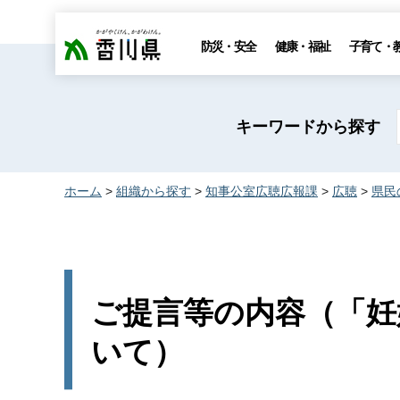
香川県
防災・安全
健康・福祉
子育て・
キーワードから探す
ホーム
>
組織から探す
>
知事公室広聴広報課
>
広聴
>
県民
ご提言等の内容（「妊
いて）