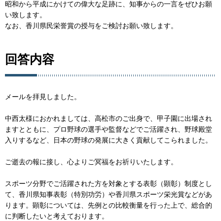
昭和から平成にかけての偉大な足跡に、知事からの一言をぜひお願
い致します。
なお、香川県民栄誉賞の授与をご検討お願い致します。
回答内容
メールを拝見しました。
中西太様におかれましては、高松市のご出身で、甲子園に出場され
ますとともに、プロ野球の選手や監督などでご活躍され、野球殿堂
入りするなど、日本の野球の発展に大きく貢献してこられました。
ご逝去の報に接し、心よりご冥福をお祈りいたします。
スポーツ分野でご活躍された方を対象とする表彰（顕彰）制度とし
て、香川県知事表彰（特別功労）や香川県スポーツ栄光賞などがあ
ります。顕彰については、先例との比較衡量を行った上で、総合的
に判断したいと考えております。