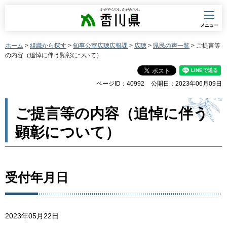
香川県
メニュー
ホーム
>
組織から探す
>
知事公室広聴広報課
>
広聴
>
県民の声一覧
> ご提言等
の内容（追悼に伴う顕彰について）
ページID：40992
公開日：2023年06月09日
ご提言等の内容（追悼に伴う
顕彰について）
受付年月日
2023年05月22日