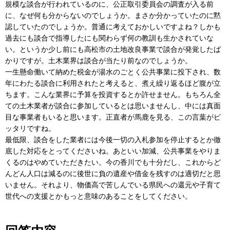
規模な談合が行われているのに、公正取引委員会の調査が入る前
に、なぜ何も分からないのでしょうか。まさか分かっていたのに黙
認していたのでしょうか。普通に考えておかしいですよね？しかも
過去にも談合で指導したにも関わらず何の教訓も生かされていな
い。というか少し前にも高松市の土地改良事業で談合が発覚したば
かりですが。土木業界は談合が当たり前なのでしょうか。
一生懸命働いて納めた税金が湯水のごとく公共事業に投下され、数
年にわたる談合に利用されたと考えると、煮え繰り返るほど腹が立
ちます。こんな業界に予算を投資するとか許せません。もちろん全
ての土木業者が談合に参加しているとは思いませんし、中には真面
目な事業者もいると思います。正直者が馬鹿を見る、この言葉がピ
ッタリですね。
最低限、談合をした業者には今後一切の入札参加を停止するとか徹
底した対応をとってくださいね。あといい加減、公共事業をやりま
くるのはやめていただきたい。今の香川でも十分だし、これからど
んどん人口は減るのに後世に負の遺産や借金を残すのは適切だと思
いません。それより、物価高で苦しんでいる県民への還元や子育て
世代への支援とかもっと意味のあることをしてください。