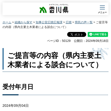
香川県
メニュー
ホーム
>
組織から探す
>
知事公室広聴広報課
>
広聴
>
県民の声一覧
> ご提言等
の内容（県内主要土木業者による談合について）
ページID：50129
公開日：2024年09月18日
ご提言等の内容（県内主要土
木業者による談合について）
受付年月日
2024年09月04日