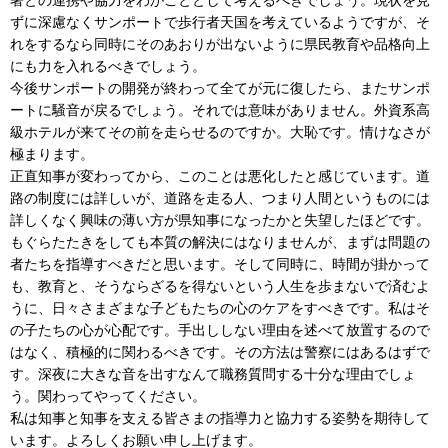
ずに深慮なくサンポートで歩行者天国を考えているようですが、そ
れをするなら同時にそのあおりが出ないように県民教育や品格向上
にも力を入れるべきでしょう。
今後サンポートの開発が終わって全てが元に復したら、またサンポ
ートに騒音が戻るでしょう。それでは意味がありません。外資系高
級ホテルが来てその前を走らせるのですか。大恥です。情けなさが
極まります。
正直知事が変わってから、このことは悪化したと感じています。道
路の制度には詳しいが、道路を走る人、つまり人間というものには
詳しくなく興味の薄い方が県知事になったかと失望したほどです。
もぐらたたきをしても本質の解決にはなりませんが、まずは問題の
者たちを指導すべきだと思います。そして同時に、時間が掛かって
も、教育と、そうならざるを得ないという人生を歩まないで済むよ
うに、日々さまざまな子どもたちの心のケアをすべきです。私はそ
の子たちの心が心配です。手出ししない理由を述べて放置するので
はなく、積極的に関わるべきです。その方法は警察にはあるはずで
す。深夜に大きな音を出すなんて職務質問する十分な理由でしょ
う。関わってやってください。
私は知事と知事を支える皆さまの指導力と協力する姿勢を期待して
います。よろしくお願い申し上げます。