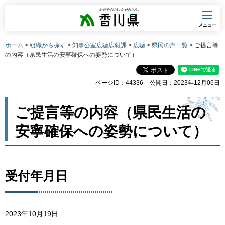
香川県
メニュー
ホーム
>
組織から探す
>
知事公室広聴広報課
>
広聴
>
県民の声一覧
> ご提言等
の内容（県民生活の安寧確保への姿勢について）
ページID：44336
公開日：2023年12月06日
ご提言等の内容（県民生活の
安寧確保への姿勢について）
受付年月日
2023年10月19日