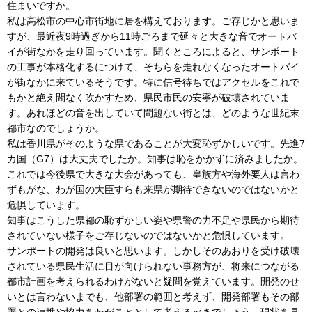
住まいですか。
私は高松市の中心市街地に居を構えております。ご存じかと思いま
すが、最近夜9時過ぎから11時ごろまで延々と大きな音でオートバ
イが街なかを走り回っています。聞くところによると、サンポート
の工事が本格化するにつけて、そちらを走れなくなったオートバイ
が街なかに来ているそうです。特に信号待ちではアクセルをこれで
もかと絶え間なく吹かすため、県民市民の安寧が破壊されていま
す。あれほどの音を出していて問題ない街とは、どのような世紀末
都市なのでしょうか。
私は香川県がそのような県であることが大変恥ずかしいです。先進7
カ国（G7）は大丈夫でしたか。知事は恥をかかずに済みましたか。
これでは今後県で大きな大会があっても、皇族方や海外要人は言わ
ずもがな、わが国の大臣すらも来県が期待できないのではないかと
危惧しています。
知事はこうした県都の恥ずかしい姿や県警の力不足や県民から期待
されていない様子をご存じないのではないかと危惧しています。
サンポートの開発は良いと思います。しかしそのあおりを受け破壊
されている県民生活に目が向けられない事務方が、将来につながる
都市計画を考えられるわけがないと疑問を覚えています。開発のせ
いとは言わないまでも、他部署の範囲と考えず、開発部署もその部
署との連携や協力をわがこととして考えるべきでしょう。現状を見