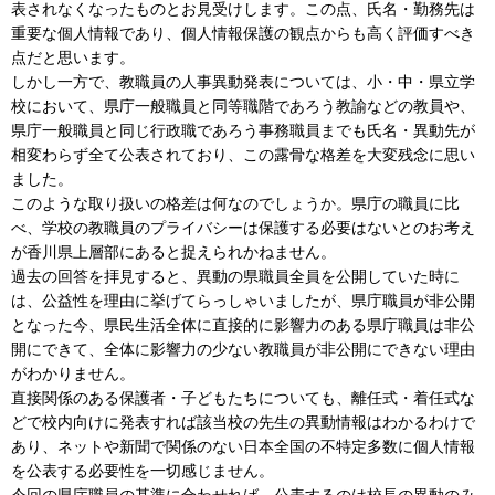
表されなくなったものとお見受けします。この点、氏名・勤務先は
重要な個人情報であり、個人情報保護の観点からも高く評価すべき
点だと思います。
しかし一方で、教職員の人事異動発表については、小・中・県立学
校において、県庁一般職員と同等職階であろう教諭などの教員や、
県庁一般職員と同じ行政職であろう事務職員までも氏名・異動先が
相変わらず全て公表されており、この露骨な格差を大変残念に思い
ました。
このような取り扱いの格差は何なのでしょうか。県庁の職員に比
べ、学校の教職員のプライバシーは保護する必要はないとのお考え
が香川県上層部にあると捉えられかねません。
過去の回答を拝見すると、異動の県職員全員を公開していた時に
は、公益性を理由に挙げてらっしゃいましたが、県庁職員が非公開
となった今、県民生活全体に直接的に影響力のある県庁職員は非公
開にできて、全体に影響力の少ない教職員が非公開にできない理由
がわかりません。
直接関係のある保護者・子どもたちについても、離任式・着任式な
どで校内向けに発表すれば該当校の先生の異動情報はわかるわけで
あり、ネットや新聞で関係のない日本全国の不特定多数に個人情報
を公表する必要性を一切感じません。
今回の県庁職員の基準に合わせれば、公表するのは校長の異動のみ