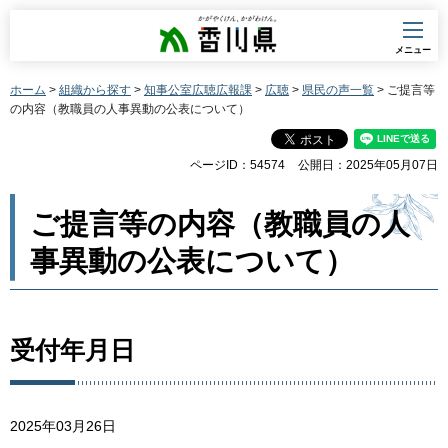
香川県
メニュー
ホーム
>
組織から探す
>
知事公室広聴広報課
>
広聴
>
県民の声一覧
> ご提言等
の内容（教職員の人事異動の公表について）
ページID：54574
公開日：2025年05月07日
ご提言等の内容（教職員の人
事異動の公表について）
受付年月日
2025年03月26日