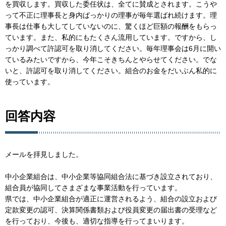
を買収します。買収した委任状は、全てに賛成とされます。こうや
って不正に理事長と身内ばっかりの理事が毎年選ばれ続けます。理
事長は仕事も大してしていないのに、驚くほど巨額の報酬をもらっ
ています。また、私的にもたくさん流用しています。ですから、し
っかり調べて許認可を取り消してください。毎年理事会は6月に開い
ているみたいですから、今年こそきちんとやらせてください。でな
いと、許認可を取り消してください。組合のお金をだいぶん私的に
使っています。
回答内容
メールを拝見しました。
中小企業組合は、中小企業等協同組合法に基づき設立されており、
組合員が協同してさまざまな事業活動を行っています。
県では、中小企業組合が適正に運営されるよう、組合の設立および
定款変更の認可、決算関係書類および役員変更の届出書の受理など
を行っており、今後も、適切な指導を行ってまいります。