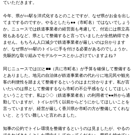
ていただきます。
今年、県が○○駅を洋式化するとのことですが、なぜ県がお金を出し
てまでするのですか。やるとしたら●●（市町名）ではないでしょう
か。ニュースでは鉄道事業者の経営面も考慮して、付近には県立高
校もあるなど、県として整備すると言っていましたが全然納得でき
ません。もちろん人口減少で鉄道事業者が厳しいのは分かります
が、なぜ県が○○駅のトイレに手を付ける必要があるのでしょうか。
先駆的な取り組みでモデルケースとかふざけていますよね？
同じニュースでは□□と■■（共に市町名）が予算を確保して整備する
とありました。地元の自治体が鉄道事業者の代わりに地元民や観光
客の利便性を踏まえて整備するというのはまだ分かります。私が言
いたいのは県として整備するなら市町の不公平感をなくしてほしい
ということです。私は◇◇（鉄道事業者名）の利用者で●●外から通
勤していますが、トイレが汚く以前からどうにかしてほしいことを
言っていますが、経営が厳しく香川県か市町の方が整備してくれな
いと、とうてい難しいと言われました。
知事の公約でトイレ環境を整備するというのは見ましたが、やるの
であればきちんとした理由をしてやってください。県税を納めてい