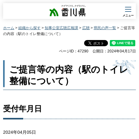
香川県
メニュー
ホーム
>
組織から探す
>
知事公室広聴広報課
>
広聴
>
県民の声一覧
> ご提言等
の内容（駅のトイレ整備について）
ページID：47290
公開日：2024年04月17日
ご提言等の内容（駅のトイレ
整備について）
受付年月日
2024年04月05日