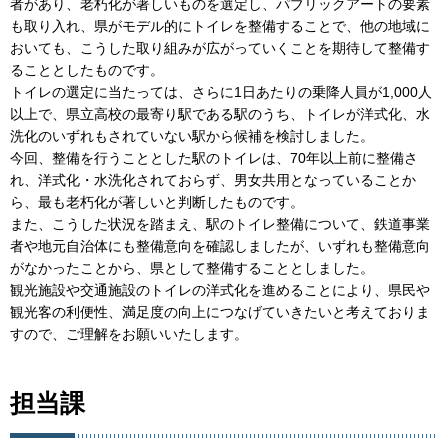
者があり、老朽化が著しいものを選定し、パブリックアートの要素
も取り入れ、県がモデル的にトイレを整備することで、他の地域に
おいても、こうした取り組みが広がっていくことを期待して整備す
ることとしたものです。
トイレの選定に当たっては、さらに1日あたりの乗降人員が1,000人
以上で、県立高校の最寄り駅である駅のうち、トイレが洋式化、水
洗化のいずれもされていない駅から候補を検討しました。
今回、整備を行うこととした駅のトイレは、70年以上前に整備さ
れ、洋式化・水洗化されておらず、男女共用となっていることか
ら、最も老朽化が著しいと判断したものです。
また、こうした状況を踏まえ、駅のトイレ整備について、鉄道事業
者や地元自治体にも整備意向を確認しましたが、いずれも整備意向
がなかったことから、県として整備することとしました。
観光施設や交通施設のトイレの洋式化を進めることにより、県民や
観光客の利便性、満足度の向上につなげていきたいと考えておりま
すので、ご理解をお願いいたします。
担当課